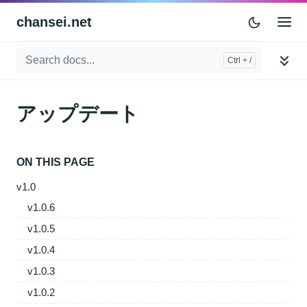
chansei.net
アップデート
ON THIS PAGE
v1.0
v1.0.6
v1.0.5
v1.0.4
v1.0.3
v1.0.2